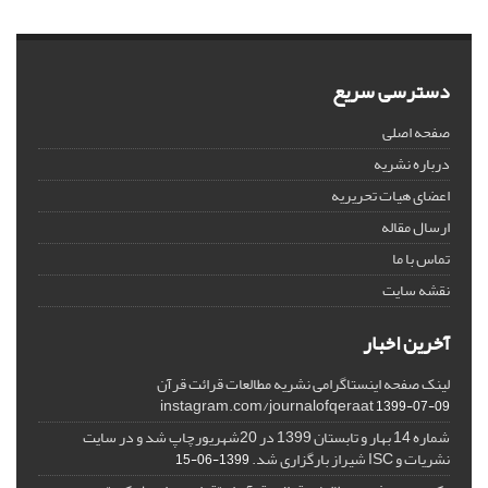
دسترسی سریع
صفحه اصلی
درباره نشریه
اعضای هیات تحریریه
ارسال مقاله
تماس با ما
نقشه سایت
آخرین اخبار
لینک صفحه اینستاگرامی نشریه مطالعات قرائت قرآن
instagram.com/journalofqeraat
1399-07-09
شماره 14 بهار و تابستان 1399 در 20شهریورچاپ شد و در سایت
نشریات و ISC شیراز بارگزاری شد.
1399-06-15