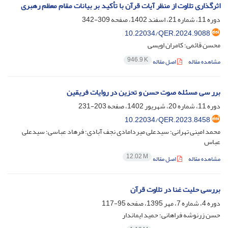
اثرگذاری تلاوت از منظر آیات قرآن با تأکید بر بیانات مقام معظم رهبری
دوره 11، شماره 21، اسفند 1402، صفحه
309-342
10.22034/QER.2024.9088
محسن قائمی؛ کامران اویسی
946.9 K
مشاهده مقاله
اصل مقاله
برر سی مسئله صوت حسن و تحزین در روایات فریقین
دوره 11، شماره 20، شهریور 1402، صفحه
203-231
10.22034/QER.2023.8458
محمد امینی تهرانی؛ سیدعلی میردامادی نجف آبادی؛ فرهاد عباسی؛ سیدعلی
عباس
12.02 M
مشاهده مقاله
اصل مقاله
بررسی حلیت غنا در تلاوت قرآن
دوره 4، شماره 7، مهر 1395، صفحه
95-117
حسن زرنوشه فراهانی؛ حمید ایماندار