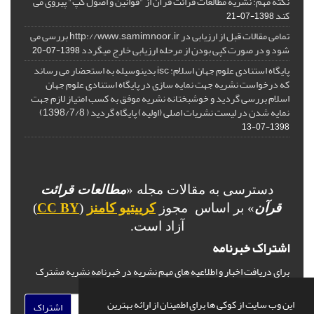
نکته مهم: نشریه مطالعات قرائت قرآن از "قوانین و اصول کپ" پیروی می
کند
1398-07-21
تمامی مقالات قبل از ارزیابی در http://www.samimnoor.ir بررسی می
شود و در صورت کپی بودن از مرحله ارزیابی خارج میگردد
1398-07-20
پایگاه استنادی علوم جهان اسلام: isc بدینوسیله به استحضار می رساند
که درخواست نشریه جهت نمایه سازی در پایگاه استنادی علوم جهان
اسلام بررسی گردید و خوشبختانه نشریه موفق به کسب امتیاز لازم جهت
نمایه شدن در لیست نشریات اصلی (اولیه) پایگاه گردید ( 1398/7/8)
1398-07-13
دسترسی به مقالات مجله «
مطالعات قرائت
قرآن
» بر اساس مجوز
کرییتیو کامنز
(
CC BY
)
آزاد است.
اشتراک خبرنامه
برای دریافت اخبار و اطلاعیه های مهم نشریه در خبرنامه نشریه مشترک
شوید.
این وب سایت از کوکی ها برای اطمینان از ارائه بهترین
اشتراک