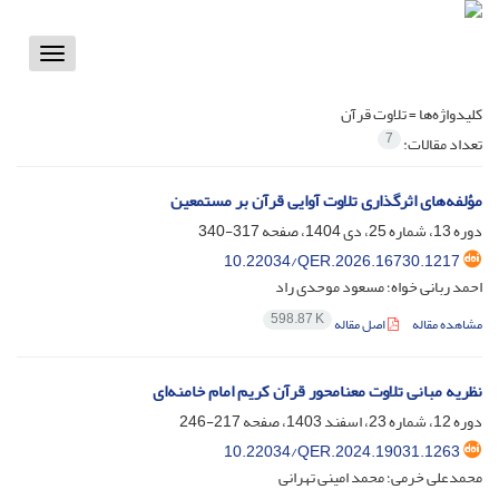
Toggle
vigation
کلیدواژه‌ها =
تلاوت قرآن
7
تعداد مقالات:
مؤلفه‌‌های اثرگذاری تلاوت آوایی قرآن بر مستمعین
دوره 13، شماره 25، دی 1404، صفحه
317-340
10.22034/QER.2026.16730.1217
احمد ربانی خواه؛ مسعود موحدی راد
598.87 K
مشاهده مقاله
اصل مقاله
نظریه مبانی تلاوت معنامحور قرآن کریم امام خامنه‌ای
دوره 12، شماره 23، اسفند 1403، صفحه
217-246
10.22034/QER.2024.19031.1263
محمدعلی خرمی؛ محمد امینی تهرانی