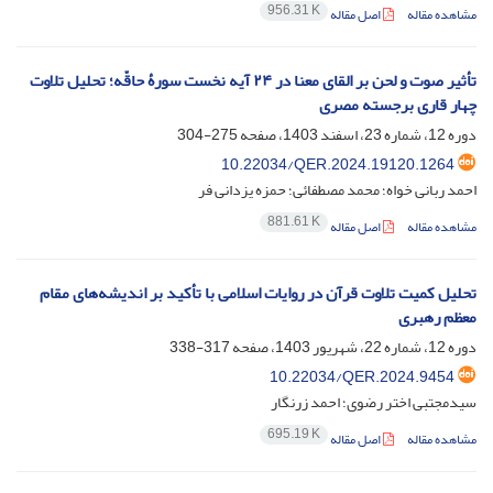
956.31 K
مشاهده مقاله
اصل مقاله
تأثیر صوت و لحن بر القای معنا در ۲۴ آیه نخست سورۀ حاقّه؛ تحلیل تلاوت
چهار قاری برجسته مصری
دوره 12، شماره 23، اسفند 1403، صفحه
275-304
10.22034/QER.2024.19120.1264
احمد ربانی خواه؛ محمد مصطفائی؛ حمزه یزدانی فر
881.61 K
مشاهده مقاله
اصل مقاله
تحلیل کمیت تلاوت قرآن در روایات اسلامی با تأکید بر اندیشه‌های مقام
معظم رهبری
دوره 12، شماره 22، شهریور 1403، صفحه
317-338
10.22034/QER.2024.9454
سیدمجتبی اختر رضوی؛ احمد زرنگار
695.19 K
مشاهده مقاله
اصل مقاله