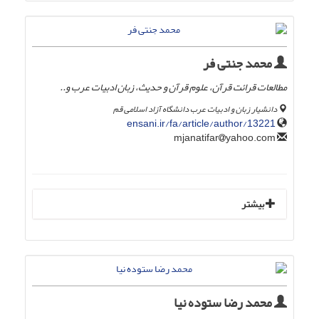
محمد جنتی فر
مطالعات قرائت قرآن، علوم قرآن و حدیث، زبان ادبیات عرب و..
دانشیار زبان و ادبیات عرب دانشگاه آزاد اسلامی قم
ensani.ir/fa/article/author/13221
yahoo.com
mjanatifar
بیشتر
محمد رضا ستوده نیا