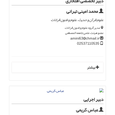
دبیر تخصصی افتخاری
محمد امینی تهرانی
علوم قرآن و حدیث، علوم و فنون قرائات
مدیر گروه علوم و فنون قرائات
عضو هیئت علمی جامعه المصطفی
chmail.ir
amini63
02537110535
بیشتر
دبیر اجرایی
عباس کریمی