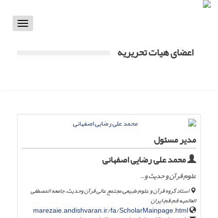
Toggle
vigation
اعضای هیات تحریریه
مدیر مسئول
محمد علی رضایی اصفهانی
علوم قرآن و حدیث و..
استاد گروه قرآن و علوم طبیعی،مجتمع عالی قرآن وحدیث، جامعه المصطفی
العالمیه قم،قم،ایران
marezaie.andishvaran.ir/fa/ScholarMainpage.html