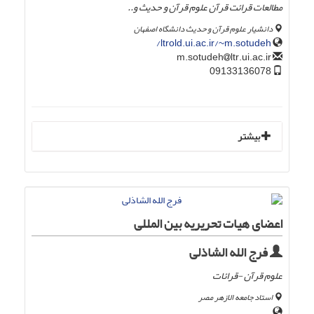
مطالعات قرائت قرآن علوم قرآن و حدیث و..
دانشیار علوم قرآن و حدیث دانشگاه اصفهان
ltrold.ui.ac.ir/~m.sotudeh/
ltr.ui.ac.ir
m.sotudeh
09133136078
بیشتر
اعضای هیات تحریریه بین المللی
فرج الله الشاذلی
علوم قرآن -قرائات
استاد جامعه الازهر مصر