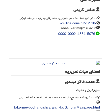
عباس کریمی
دانش آموخته فلسفه غرب،قرآن ومستشرقان و حوزه علمیه،قم ،ایران
civilica.com/p/512706/
miu.ac.ir
abas_karimi
0000-0002-4384-5076
اعضای هیات تحریریه
محمد فاکر میبدی
علوم قران و حدیث
استاد گروه فقه ،مجتمع عالی فقه، جامعه المصطفی العالمیه قم،قم،ایران
fakermeybodi.andishvaran.ir/fa/ScholarMainpage.html