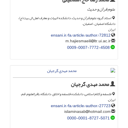
علوم قرآن و حدیث
استاد گروه علوم قرآن و حدیث، دانشکده الهیات و معارف اهل ال بیت(ع)،
دانشگاه اصفهان ، اصفهان،
ایران
ensani.ir/fa/article/author/72812
ltr.ui.ac.ir
m.hajiesmaeili
0009-0007-7772-4508
محمد مهدی گرجیان
فلسفه و کلام اسلامی، دانشکده فلسفه و اخلاق، دانشگاه باقرالعلوم، قم،
ایران.
ensani.ir/fa/article/author/27723
hotmail.com
islaminasab
0000-0001-8727-5071