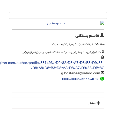
قاسم بستانی
مطالعات قرائت قران علوم قرآن و حدیث
دانشیار گروه علوم قرآن و حدیث، دانشگاه شهید چمران اهواز،ایران
ran.com/author/profile/331493/%D9%82%D8%A7%D8%B3%D9%85-
%D8%A8%D8%B3%D8%AA%D8%A7%D9%86%DB%8C
yahoo.com
g.bostanee
0000-0003-3277-4628
بیشتر