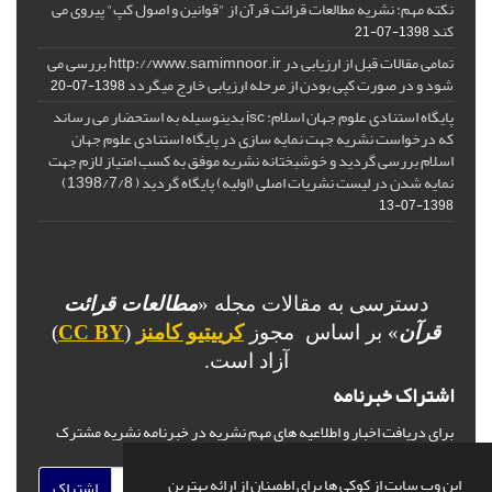
نکته مهم: نشریه مطالعات قرائت قرآن از "قوانین و اصول کپ" پیروی می
کند
1398-07-21
تمامی مقالات قبل از ارزیابی در http://www.samimnoor.ir بررسی می
شود و در صورت کپی بودن از مرحله ارزیابی خارج میگردد
1398-07-20
پایگاه استنادی علوم جهان اسلام: isc بدینوسیله به استحضار می رساند
که درخواست نشریه جهت نمایه سازی در پایگاه استنادی علوم جهان
اسلام بررسی گردید و خوشبختانه نشریه موفق به کسب امتیاز لازم جهت
نمایه شدن در لیست نشریات اصلی (اولیه) پایگاه گردید ( 1398/7/8)
1398-07-13
دسترسی به مقالات مجله «
مطالعات قرائت
قرآن
» بر اساس مجوز
کرییتیو کامنز
(
CC BY
)
آزاد است.
اشتراک خبرنامه
برای دریافت اخبار و اطلاعیه های مهم نشریه در خبرنامه نشریه مشترک
شوید.
این وب سایت از کوکی ها برای اطمینان از ارائه بهترین
اشتراک