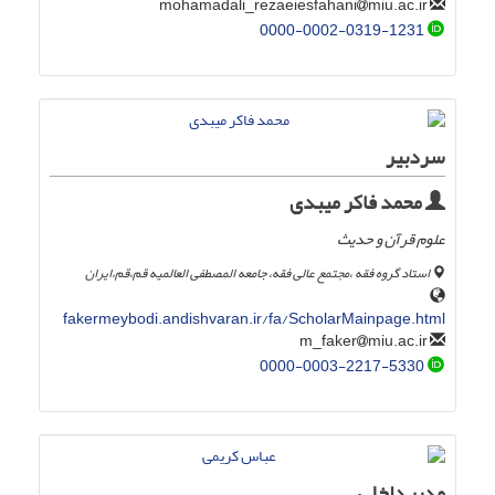
miu.ac.ir
mohamadali_rezaeiesfahani
0000-0002-0319-1231
سردبیر
محمد فاکر میبدی
علوم قرآن و حدیث
استاد گروه فقه ،مجتمع عالی فقه، جامعه المصطفی العالمیه قم،قم،ایران
fakermeybodi.andishvaran.ir/fa/ScholarMainpage.html
miu.ac.ir
m_faker
0000-0003-2217-5330
مدیر داخلی