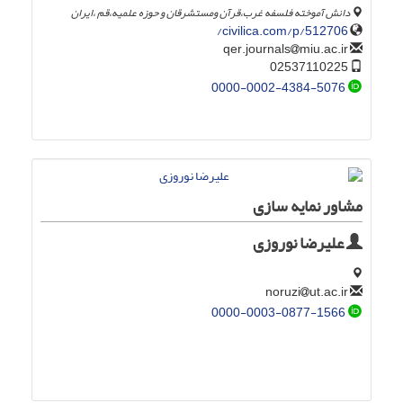
دانش آموخته فلسفه غرب،قرآن ومستشرقان و حوزه علمیه،قم ،ایران
civilica.com/p/512706/
miu.ac.ir
qer.journals
02537110225
0000-0002-4384-5076
مشاور نمایه سازی
علیرضا نوروزی
ut.ac.ir
noruzi
0000-0003-0877-1566