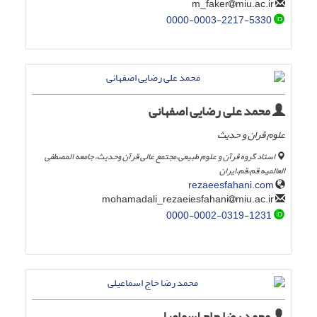
miu.ac.ir
m_faker
0000-0003-2217-5330
محمد علی رضایی اصفهانی
علوم قران و حدیث
استاد گروه قرآن و علوم طبیعی،مجتمع عالی قرآن وحدیث، جامعه المصطفی
العالمیه قم،قم،ایران
rezaeesfahani.com
miu.ac.ir
mohamadali_rezaeiesfahani
0000-0002-0319-1231
محمد رضا حاج اسماعیلی