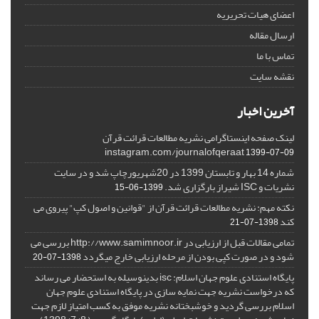
اعضای هیات تحریریه
ارسال مقاله
تماس با ما
نقشه سایت
آخرین اخبار
لینک صفحه اینستاگرامی نشریه مطالعات قرائت قرآن
instagram.com/journalofqeraat
1399-07-09
شماره 14 بهار و تابستان 1399 در 20شهریورچاپ شد و در سایت
نشریات و ISC شیراز بارگزاری شد.
1399-06-15
نکته مهم: نشریه مطالعات قرائت قرآن از "قوانین و اصول کپ" پیروی می
کند
1398-07-21
تمامی مقالات قبل از ارزیابی در http://www.samimnoor.ir بررسی می
شود و در صورت کپی بودن از مرحله ارزیابی خارج میگردد
1398-07-20
پایگاه استنادی علوم جهان اسلام: isc بدینوسیله به استحضار می رساند
که درخواست نشریه جهت نمایه سازی در پایگاه استنادی علوم جهان
اسلام بررسی گردید و خوشبختانه نشریه موفق به کسب امتیاز لازم جهت