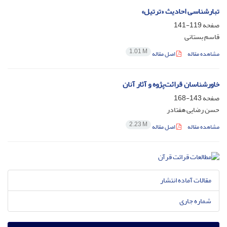
تبارشناسی احادیث «ترتیل»
صفحه
119-141
قاسم بستانی
1.01 M
مشاهده مقاله
اصل مقاله
خاورشناسان قرائت‌پژوه و آثار آنان
صفحه
143-168
حسن رضایی هفتادر
2.23 M
مشاهده مقاله
اصل مقاله
مقالات آماده انتشار
شماره جاری