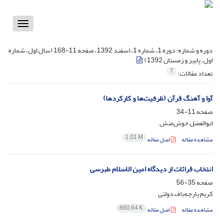
Toggle
vigation
دوره و شماره:
دوره 1، شماره 1، اسفند 1392، صفحه 11-168 (سال اول، شماره
اول، پاییز و زمستان 1392)
7
تعداد مقالات:
آوا و آهنگ قرآن (ظرفیت‌ها و کارکردها)
صفحه
11-34
ابوالفضل خوش‌منش
1.01 M
مشاهده مقاله
اصل مقاله
انتخاب قرائات از دیدگاه امین الاسلام طبرسی
صفحه
35-56
کریم پارچه‌باف دولتی
860.64 K
مشاهده مقاله
اصل مقاله